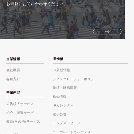
お気軽にお問い合わせください。
企業情報
IR情報
会社概要
IR最新情報
各種方針
ディスクロージャーポリシー
業績・財務情報
事業内容
株式情報
広告求人サービス
IRカレンダー
紹介・派遣サービス
電子公告
教育(その他)サービス
トップメッセージ
コーポレートガバナンス